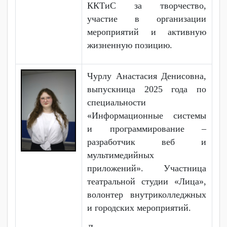
городских и
внутриколледжных
мероприятий.
Достижения:
- волонтер краевых и
муниципальных форумов;
- участник Всероссийского
конкурса «Большая
перемена»;
- награждена
благодарственными письмами
администрации КГБ ПОУ
ККТиС за творчество,
участие в организации