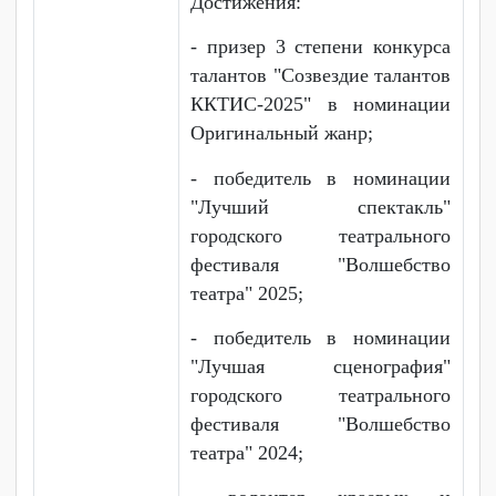
мероприятий и активную
жизненную позицию.
Чурлу Анастасия Денисовна,
выпускница 2025 года по
специальности
«Информационные системы
и программирование –
разработчик веб и
мультимедийных
приложений». Участница
театральной студии «Лица»,
волонтер внутриколледжных
и городских мероприятий.
Достижения: