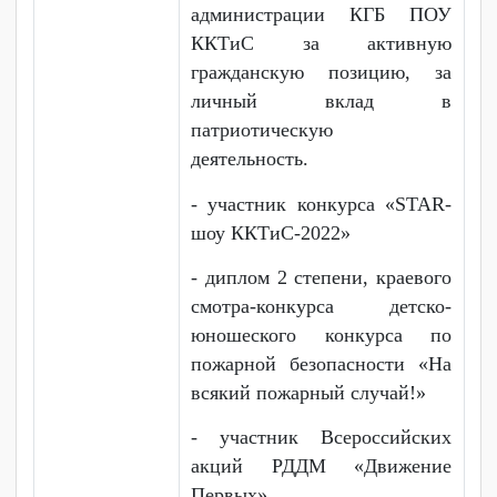
Кардаш Анастасия
Александровна, выпускница
2025 года по специальности
«Гостиничное дело».
Участник вокальной студии
«Дежавю».
Достижения:
- награждена
благодарственными письмами
администрации КГБ ПОУ
ККТиС за активную
гражданскую позицию, за
личный вклад в
патриотическую