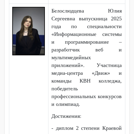
программист». Участник
вокальной студии «Vocal
Time». Постоянный участник
мероприятий колледжа и
творческих концертов.
Достижения:
- победитель конкурса "Стар-
шоу" в номинаций вокальный
жанр;
- победитель регионального
конкурса чтецов на
английском языке;
- участник малого
чемпионата по системному