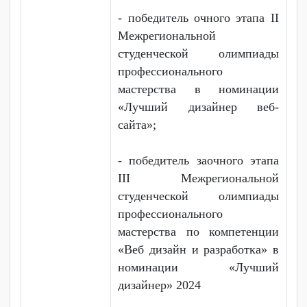
медиа-центра «Движ» и
команды КВН колледжа,
победитель
профессиональных конкурсов
и олимпиад.
Достижения:
- диплом 2 степени Краевой
олимпиады дисциплин
математического и общего
естественнонаучного цикла
среди обучающихся
профессиональных
образовательных
организаций Хабаровского
края;