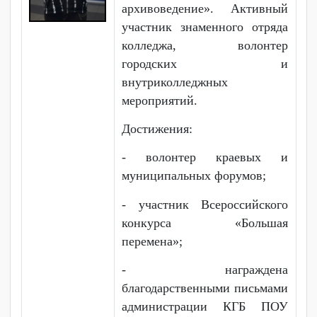
жизненную позицию, участие
в социально-значимой
деятельности и включенность
в реализацию событий и
проектор Регионального
отделения «Движение
Первых» Хабаровского края.
Акимченко Карина
Михайловна, выпускница
2025 года по специальности
«Документационное
обеспечение управления и
архивоведение». Активный
участник знаменного отряда
колледжа, волонтер