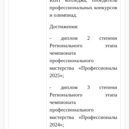
творческих мероприятий
колледжа.
Достижения:
- участница творческого
конкурса «Созвездие
талантов ККТИС - 2025»;
- участник Всероссийского
конкурса «Большая
перемена»;
- участник Движения первых
колледжа.
Белослюдцева Диана
Сергеевна, выпускница 2025