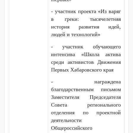
деятельность.
- участник конкурса «STAR-
шоу ККТиС-2022»
- диплом 2 степени, краевого
смотра-конкурса детско-
юношеского конкурса по
пожарной безопасности «На
всякий пожарный случай!»
- участник Всероссийских
акций РДДМ «Движение
Первых»
- участник проекта «Из варяг
в греки: тысячелетняя
история развития идей,