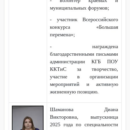
- призер 3 степени конкурса
талантов "Созвездие талантов
ККТИС-2025" в номинации
Оригинальный жанр;
- победитель в номинации
"Лучший спектакль"
городского театрального
фестиваля "Волшебство
театра" 2025;
- победитель в номинации
"Лучшая сценография"
городского театрального
фестиваля "Волшебство
театра" 2024;