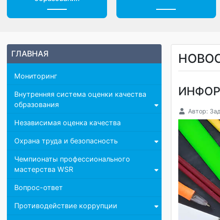
Центр дистанционного
Доп. материалы
образования
ГЛАВНАЯ
НОВ
Мониторинг
ИНФО
Внутренняя система оценки качества
образования
Автор
Независимая оценка качества
Охрана труда и безопасность
Чемпионаты профессионального
мастерства WSR
Вопрос-ответ