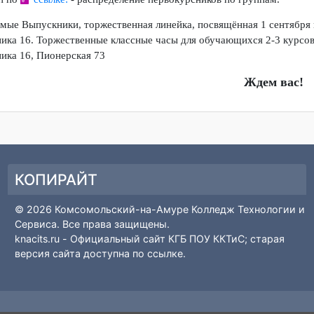
Первокурсники, торжественная линейка, посвящённая 1 сентября 
а 16
рупп по
ссылке:
- распределение первокурсников по группам.
жаемые Выпускники, торжественная линейка, посвящённая 1 сент
арника 16.
Торжественные классные часы для обучающихся 2-3 
арника 16, Пионерская 73
Ждем 
КОПИРАЙТ
© 2026 Комсомольский-на-Амуре Колледж Технолог
Сервиса. Все права защищены.
knacits.ru
- Официальный сайт КГБ ПОУ ККТиС; стара