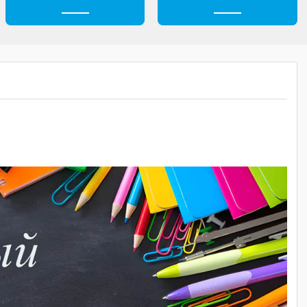
н
Безопасность
Профессионали
А