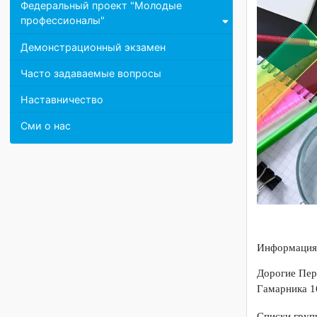
Противодействие коррупции
Федеральный проект "Молодые
профессионалы"
Демонстрационный экзамен
Часто задаваемые вопросы
Наставничество
Сми о нас
Информац