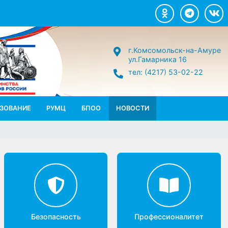
г.Комсомольск-н
ул.Гамарника 16
тел: (4217) 53-02
П.ОБРАЗОВАНИЕ
РУМЦ
БПОО
НОВОСТИ