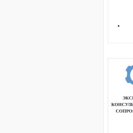
методиче
обучения
Э
КОНС