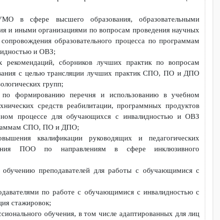
я региональных экспертов чемпионатов по профессиональ
 с ОВЗ «Абилимпикс»;
ных заданий чемпионатов по профессиональному мастерству с
икс», в том числе в рамках работы советов по компетен
и ФУМО в сфере высшего образования, образовательн
азования и иными организациями по вопросам проведения нау
ческого сопровождения образовательного процесса по програ
 инвалидностью и ОВЗ;
дических рекомендаций, сборников лучших практик по вопр
образования с целью трансляции лучших практик СПО, ПО и
ных нозологических групп;
ендаций по формированию перечня и использованию в уче
ния, технических средств реабилитации, программных проду
 в учебном процессе для обучающихся с инвалидностью и
по программам СПО, ПО и ДПО;
амм повышения квалификации руководящих и педагогиче
провождения ПОО по направлениям в сфере инклюзивн