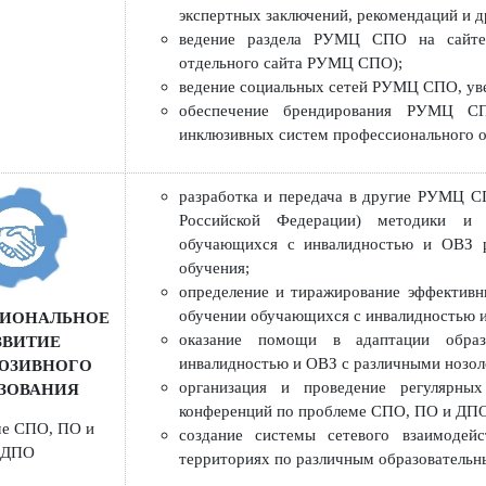
аналитических материалов на сай
подготовка информационно-аналит
формирование, ведение и ежегодна
пособий по профессиям и специаль
и используемых в учебном процесс
проведение различных экспертиз 
сопровождения инклюзивного СПО и
экспертных заключений, рекомендац
ведение раздела РУМЦ СПО на 
отдельного сайта РУМЦ СПО);
ведение социальных сетей РУМЦ СП
обеспечение брендирования РУ
инклюзивных систем профессиональ
разработка и передача в другие 
Российской Федерации) методи
обучающихся с инвалидностью и 
обучения;
определение и тиражирование эфф