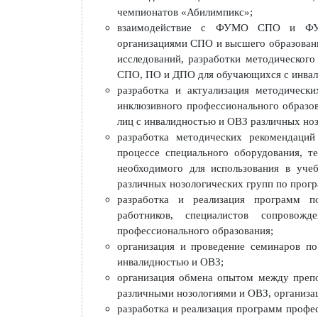
идов и лиц с ОВЗ
отдельным дисциплинам, курсам;
участие в организации обучени
мастерству среди инвалидов и лиц
разработка, актуализация конкурс
инвалидов и лиц с ОВЗ «Абилимп
чемпионатов «Абилимпикс»;
взаимодействие с ФУМО СПО 
организациями СПО и высшего обр
исследований, разработки методи
СПО, ПО и ДПО для обучающихся с
разработка и актуализация мето
инклюзивного профессионального 
лиц с инвалидностью и ОВЗ различ
разработка методических реком
процессе специального оборудова
необходимого для использования
различных нозологических групп 
разработка и реализация прогр
работников, специалистов со