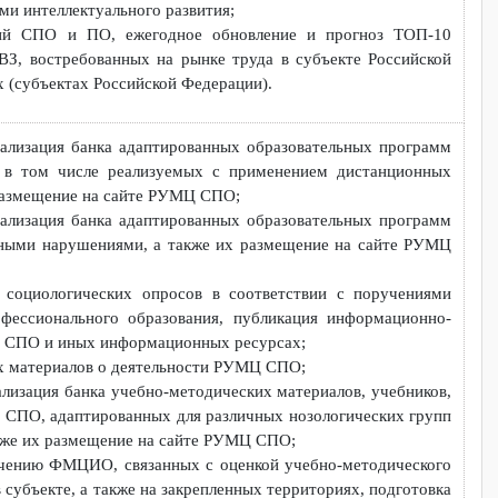
аров по обучению преподавателей для работы с обучающими
 преподавателями по работе с обучающимися с инвалидност
ганизация стажировок;
 профессионального обучения, в том числе адаптированных для
рушениями интеллектуального развития;
профессий СПО и ПО, ежегодное обновление и прогноз ТО
ью и ОВЗ, востребованных на рынке труда в субъекте Россий
иториях (субъектах Российской Федерации).
ая актуализация банка адаптированных образовательных прог
 СПО, в том числе реализуемых с применением дистанцио
кже их размещение на сайте РУМЦ СПО;
ая актуализация банка адаптированных образовательных прог
лектуальными нарушениями, а также их размещение на сайте 
ингов, социологических опросов в соответствии с поручен
 профессионального образования, публикация информацио