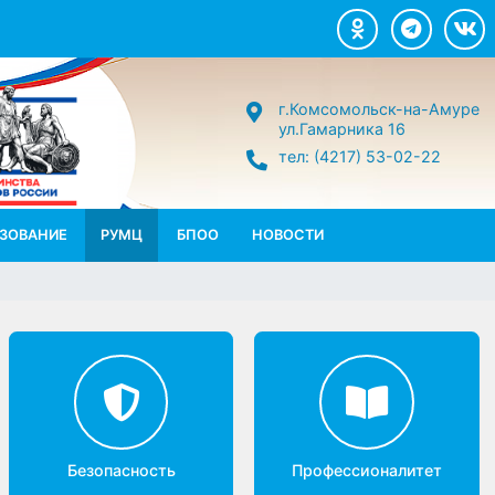
г.Комсомольск-н
ул.Гамарника 16
тел: (4217) 53-02
П.ОБРАЗОВАНИЕ
РУМЦ
БПОО
НОВОСТИ