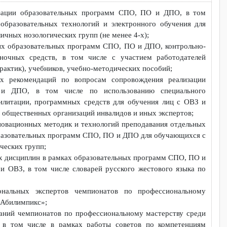
ванных образовательных программ, методических материа
в и т.д. в сфере СПО, ПО и ДПО, движения «Абилимпи
том числе по запросу ФМЦИО.
е реализации образовательных программ СПО, ПО и ДПО, в
онных образовательных технологий и электронного обучения
 различных нозологических групп (не менее 4-х);
ированных образовательных программ СПО, ПО и ДПО, контрол
ов оценочных средств, в том числе с участием работодат
идов практик), учебников, учебно-методических пособий;
дических рекомендаций по вопросам сопровождения реализ
О, ПО и ДПО, в том числе по использованию специаль
тв реабилитации, программных средств для обучения лиц с О
вителей общественных организаций инвалидов и иных экспертов
ация инновационных методик и технологий преподавания отдел
мках образовательных программ СПО, ПО и ДПО для обучающих
зологических групп;
дельных дисциплин в рамках образовательных программ СПО, 
стью и ОВЗ, в том числе словарей русского жестового язык