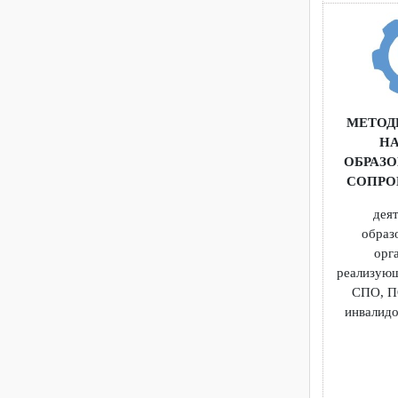
СОП
МЕТ
ОБР
СОП
об
реали
СПО