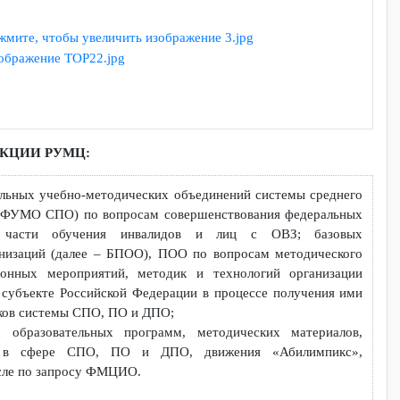
рофессионального образования (далее – СПО), профессионал
я (далее – ДПО) для инвалидов и лиц с ОВЗ.
И ФУНКЦИИ РУМЦ:
 федеральных учебно-методических объединений системы сред
далее – ФУМО СПО) по вопросам совершенствования федерал
 СПО в части обучения инвалидов и лиц с ОВЗ; базо
х организаций (далее – БПОО), ПОО по вопросам методичес
ентационных мероприятий, методик и технологий организ
 ОВЗ в субъекте Российской Федерации в процессе получения
аботников системы СПО, ПО и ДПО;