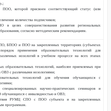
те РУМЦ СПО и иных информационных ресурсах;
ических материалов о деятельности РУМЦ СПО;
я актуализация банка учебно-методических материалов, учебни
ностям СПО, адаптированных для различных нозологических г
е, а также их размещение на сайте РУМЦ СПО;
по поручению ФМЦИО, связанных с оценкой учебно-методичес
 ПО в субъекте, а также на закрепленных территориях, подгот
ий и др.;
сайте ПОО, которой присвоен соответствующий статус 
О, увеличение количества подписчиков;
МЦ СПО в целях совершенствования развития регионал
ного образования, согласно методическим рекомендациям.
РУМЦ СПО, БПОО и ПОО на закрепленных территориях (субъе
ки и порядок применения образовательных технологий
ОВЗ различных нозологий в учебном процессе на всех эт
ективных образовательных технологий, наиболее приемлемых