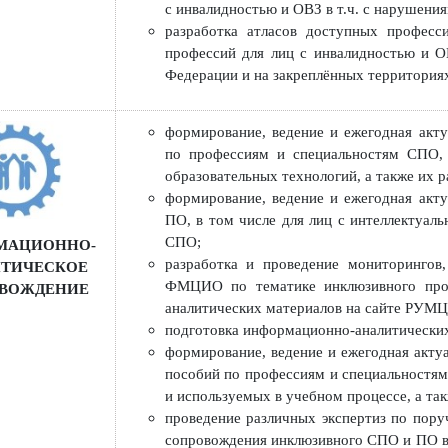
профессионального образования;
организация и проведение семин
инвалидностью и ОВЗ;
организация обмена опытом между
различными нозологиями и ОВЗ, ор
разработка и реализация программ
с инвалидностью и ОВЗ в т.ч. с на
разработка атласов доступных 
профессий для лиц с инвалидност
Федерации и на закреплённых терр
формирование, ведение и ежегодн
по профессиям и специальностям
образовательных технологий, а та
формирование, ведение и ежегодн
ПО, в том числе для лиц с интел
СПО;
ОРМАЦИОННО-
разработка и проведение монитор
ЛИТИЧЕСКОЕ
ФМЦИО по тематике инклюзивного
РОВОЖДЕНИЕ