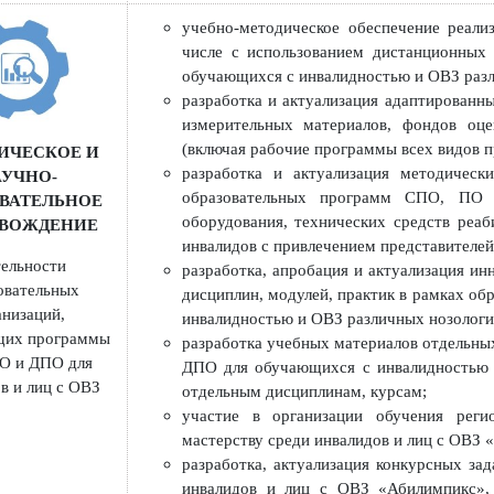
проведение экспертизы адаптиро
РОВОЖДЕНИЕ
контрольно-оценочных средст
разрабатываемых другими ПОО, в 
учебно-методическое обеспечени
числе с использованием дистанци
обучающихся с инвалидностью и ОВЗ
разработка и актуализация адапт
измерительных материалов, фонд
(включая рабочие программы всех в
ОДИЧЕСКОЕ И
разработка и актуализация мето
НАУЧНО-
образовательных программ СП
АЗОВАТЕЛЬНОЕ
оборудования, технических средс
РОВОЖДЕНИЕ
инвалидов с привлечением предста
деятельности
разработка, апробация и актуализ
разовательных
дисциплин, модулей, практик в ра
организаций,
инвалидностью и ОВЗ различных но
зующих программы
разработка учебных материалов от
, ПО и ДПО для
ДПО для обучающихся с инвалидно