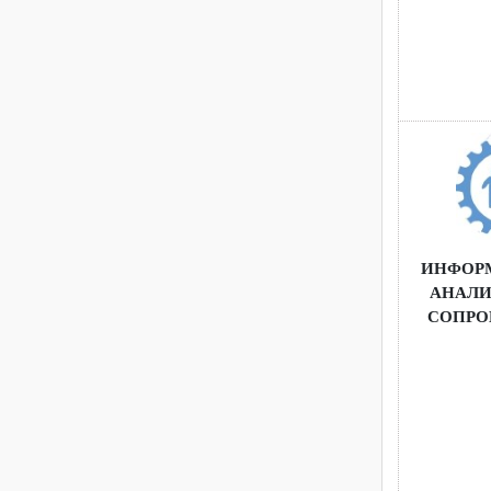
ИНФ
АНА
СОП