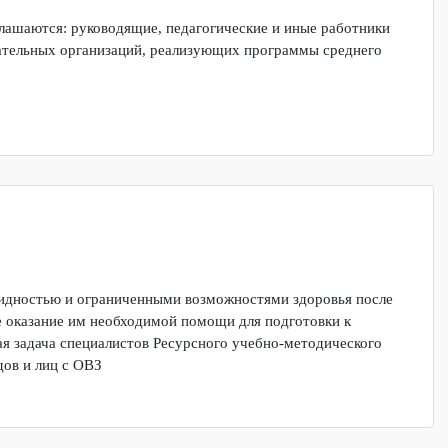
ле приглашаются:
руководящие, педагогические и иные работни
разовательных организаций, реализующих программы среднег
Ы
 инвалидностью и ограниченными возможностями здоровья пос
 а также оказание им необходимой помощи для подготовки к
 важная задача специалистов Ресурсного учебно-методическог
инвалидов и лиц с ОВЗ