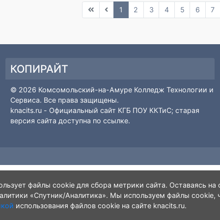
 в самостоятельную жизнь
рованный семинар
1
2
3
4
5
КОПИРАЙТ
© 2026 Комсомольский-на-Амуре Колледж Технолог
Сервиса. Все права защищены.
knacits.ru
- Официальный сайт КГБ ПОУ ККТиС; стара
версия сайта доступна по
ссылке
.