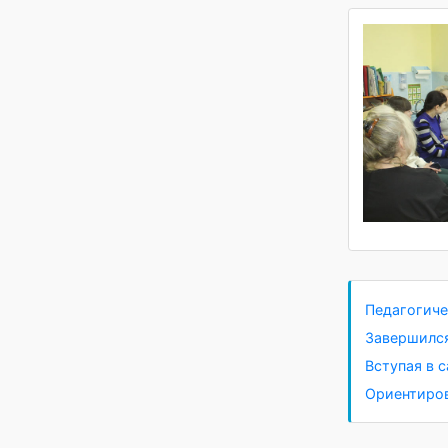
Педагог
Заверши