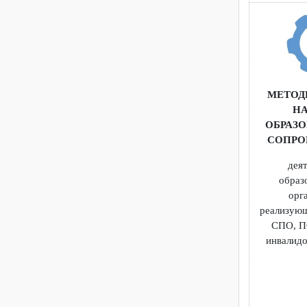
СОП
МЕТ
ОБР
СОП
об
реали
СПО