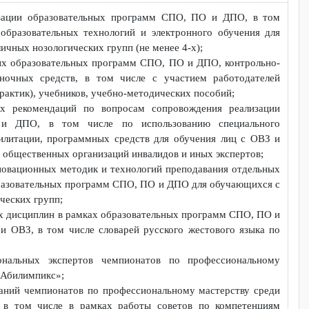
ванных образовательных программ, методических материа
в и т.д. в сфере СПО, ПО и ДПО, движения «Абилимпи
том числе по запросу ФМЦИО.
е реализации образовательных программ СПО, ПО и ДПО, в
онных образовательных технологий и электронного обучения
 различных нозологических групп (не менее 4-х);
ированных образовательных программ СПО, ПО и ДПО, контрол
ов оценочных средств, в том числе с участием работодат
идов практик), учебников, учебно-методических пособий;
дических рекомендаций по вопросам сопровождения реализ
О, ПО и ДПО, в том числе по использованию специаль
тв реабилитации, программных средств для обучения лиц с О
вителей общественных организаций инвалидов и иных экспертов
ация инновационных методик и технологий преподавания отдел
мках образовательных программ СПО, ПО и ДПО для обучающих
зологических групп;
дельных дисциплин в рамках образовательных программ СПО, 
стью и ОВЗ, в том числе словарей русского жестового язык