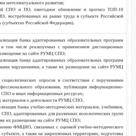
аров по обучению преподавателей для работы с обучающими
 преподавателями по работе с обучающимися с инвалидност
ганизация стажировок;
 профессионального обучения, в том числе адаптированных для
рушениями интеллектуального развития;
профессий СПО и ПО, ежегодное обновление и прогноз ТО
ью и ОВЗ, востребованных на рынке труда в субъекте Россий
иториях (субъектах Российской Федерации).
ая актуализация банка адаптированных образовательных прог
 СПО, в том числе реализуемых с применением дистанцио
кже их размещение на сайте РУМЦ СПО;
ая актуализация банка адаптированных образовательных прог
лектуальными нарушениями, а также их размещение на сайте 
ингов, социологических опросов в соответствии с поручен
 профессионального образования, публикация информацио