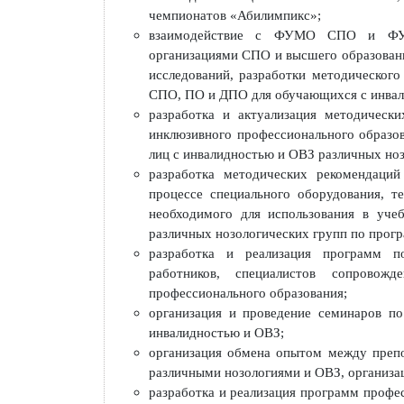
идов и лиц с ОВЗ
отдельным дисциплинам, курсам;
участие в организации обучени
мастерству среди инвалидов и лиц
разработка, актуализация конкурс
инвалидов и лиц с ОВЗ «Абилимп
чемпионатов «Абилимпикс»;
взаимодействие с ФУМО СПО 
организациями СПО и высшего обр
исследований, разработки методи
СПО, ПО и ДПО для обучающихся с
разработка и актуализация мето
инклюзивного профессионального 
лиц с инвалидностью и ОВЗ различ
разработка методических реком
процессе специального оборудова
необходимого для использования
различных нозологических групп 
разработка и реализация прогр
работников, специалистов со