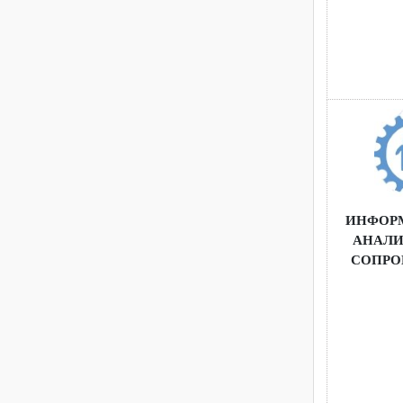
ИНФ
АНА
СОП