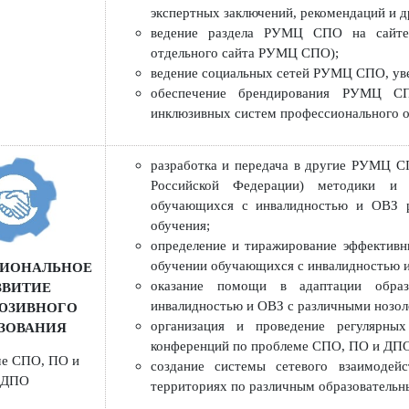
аналитических материалов на сай
подготовка информационно-аналит
формирование, ведение и ежегодна
пособий по профессиям и специаль
и используемых в учебном процесс
проведение различных экспертиз 
сопровождения инклюзивного СПО и
экспертных заключений, рекомендац
ведение раздела РУМЦ СПО на 
отдельного сайта РУМЦ СПО);
ведение социальных сетей РУМЦ СП
обеспечение брендирования РУ
инклюзивных систем профессиональ
разработка и передача в другие 
Российской Федерации) методи
обучающихся с инвалидностью и 
обучения;
определение и тиражирование эфф