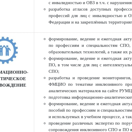
профессионального образования;
организация и проведение семин
инвалидностью и ОВЗ;
организация обмена опытом между
различными нозологиями и ОВЗ, ор
разработка и реализация программ
с инвалидностью и ОВЗ в т.ч. с на
разработка атласов доступных 
профессий для лиц с инвалидност
Федерации и на закреплённых терр
формирование, ведение и ежегодн
по профессиям и специальностям
образовательных технологий, а та
формирование, ведение и ежегодн
ПО, в том числе для лиц с интел
СПО;
ОРМАЦИОННО-
разработка и проведение монитор
ЛИТИЧЕСКОЕ
ФМЦИО по тематике инклюзивного
РОВОЖДЕНИЕ