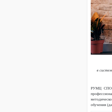
Доступная среда
в сис
РУМЦ СП
професс