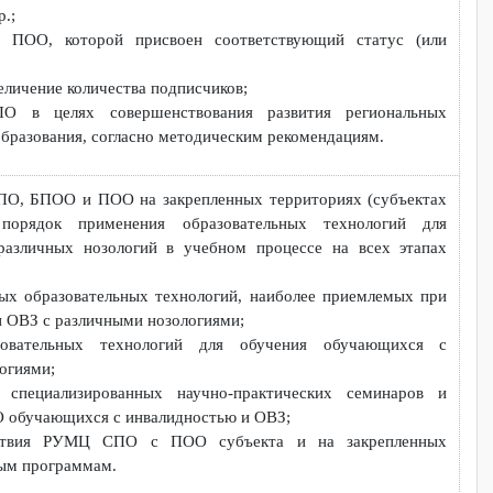
те РУМЦ СПО и иных информационных ресурсах;
ических материалов о деятельности РУМЦ СПО;
я актуализация банка учебно-методических материалов, учебни
ностям СПО, адаптированных для различных нозологических г
е, а также их размещение на сайте РУМЦ СПО;
по поручению ФМЦИО, связанных с оценкой учебно-методичес
 ПО в субъекте, а также на закрепленных территориях, подгот
ий и др.;
сайте ПОО, которой присвоен соответствующий статус 
О, увеличение количества подписчиков;
МЦ СПО в целях совершенствования развития регионал
ного образования, согласно методическим рекомендациям.
РУМЦ СПО, БПОО и ПОО на закрепленных территориях (субъе
ки и порядок применения образовательных технологий
ОВЗ различных нозологий в учебном процессе на всех эт
ективных образовательных технологий, наиболее приемлемых