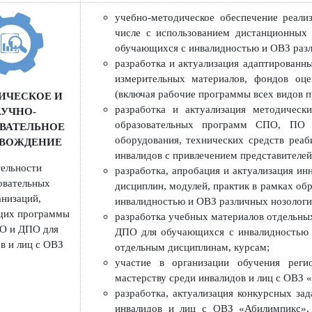
проведение экспертизы адаптиро
РОВОЖДЕНИЕ
контрольно-оценочных средст
разрабатываемых другими ПОО, в 
учебно-методическое обеспечени
числе с использованием дистанци
обучающихся с инвалидностью и ОВЗ
разработка и актуализация адапт
измерительных материалов, фонд
(включая рабочие программы всех в
ОДИЧЕСКОЕ И
разработка и актуализация мето
НАУЧНО-
образовательных программ СП
АЗОВАТЕЛЬНОЕ
оборудования, технических средс
РОВОЖДЕНИЕ
инвалидов с привлечением предста
деятельности
разработка, апробация и актуализ
разовательных
дисциплин, модулей, практик в ра
организаций,
инвалидностью и ОВЗ различных но
зующих программы
разработка учебных материалов от
, ПО и ДПО для
ДПО для обучающихся с инвалидно