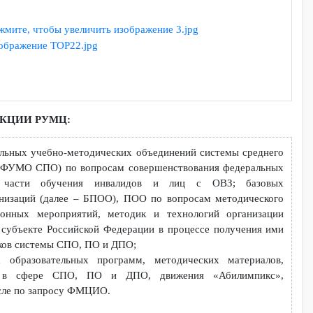
рофессионального образования (далее – СПО), профессионал
я (далее – ДПО) для инвалидов и лиц с ОВЗ.
И ФУНКЦИИ РУМЦ:
 федеральных учебно-методических объединений системы сред
далее – ФУМО СПО) по вопросам совершенствования федерал
 СПО в части обучения инвалидов и лиц с ОВЗ; базо
х организаций (далее – БПОО), ПОО по вопросам методичес
ентационных мероприятий, методик и технологий организ
 ОВЗ в субъекте Российской Федерации в процессе получения
аботников системы СПО, ПО и ДПО;