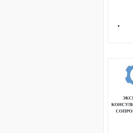
методиче
обучения
Э
КОНС