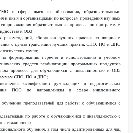
я региональных экспертов чемпионатов по профессиональ
 с ОВЗ «Абилимпикс»;
ных заданий чемпионатов по профессиональному мастерству с
икс», в том числе в рамках работы советов по компетен
и ФУМО в сфере высшего образования, образовательн
азования и иными организациями по вопросам проведения нау
ческого сопровождения образовательного процесса по програ
 инвалидностью и ОВЗ;
дических рекомендаций, сборников лучших практик по вопр
образования с целью трансляции лучших практик СПО, ПО и
ных нозологических групп;
ендаций по формированию перечня и использованию в уче
ния, технических средств реабилитации, программных проду
 в учебном процессе для обучающихся с инвалидностью и
по программам СПО, ПО и ДПО;
амм повышения квалификации руководящих и педагогиче
провождения ПОО по направлениям в сфере инклюзивн