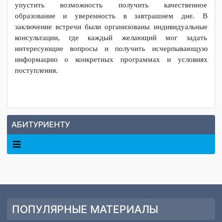
культурой компании, в которой им предстоит работать.
Это позволяет им быстрее адаптироваться к рабочему
процессу и внести свой вклад в развитие предприятия с
первых дней работы.
Представители компаний призвали будущих абитуриентов
внимательно изучить программы целевого обучения и не
упустить возможность получить качественное
образование и уверенность в завтрашнем дне. В
заключение встречи были организованы индивидуальные
консультации, где каждый желающий мог задать
интересующие вопросы и получить исчерпывающую
информацию о конкретных программах и условиях
поступления.
АБИТУРИЕНТУ