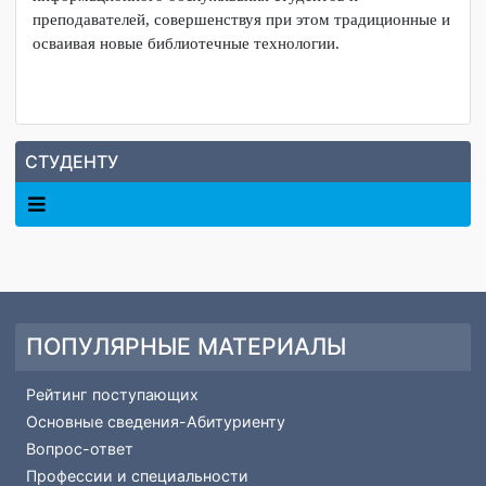
"Профессионалы". Участвуют в городском
профориентационном мероприятии «Ярмарка
профессий». Работники библиотеки в системе проходят
повышение квалификации и занимаются
самообразованием.
Таким образом, вся деятельность библиотеки направлена
на обеспечение учебно-воспитательного процесса и
информационного обслуживания студентов и
преподавателей, совершенствуя при этом традиционные и
осваивая новые библиотечные технологии.
СТУДЕНТУ