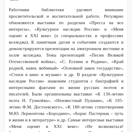
Znanium - 85 000+, среди которых более 33 000
публикаций — эксклюзивный контент.
Работники библиотеки знакомят преподавателей с
возможностью пользования полезным ресурсом на
методических объединениях, а студентов на кураторском
часе.
Работники библиотеки уделяют внимание
просветительской и воспитательной работе. Регулярно
обновляются выставки по разделам «Пресса на все
интересы», «Культурное наследие России» и «Меня
оценят в XXI веке» (о специальностях и профессиях
колледжа). К памятным датам и событиям создаются и
демонстрируются презентации на электронном вестнике в
холле колледжа. Темы презентаций: «Песни Великой
Отечественной войны», «С. Есенин и Родина», «Край
родной, навек любимый» «Основной закон государства»,
«Стихи в кино и музыке» и др. В разделе «Культурное
наследие России» знакомим студентов с биографией и