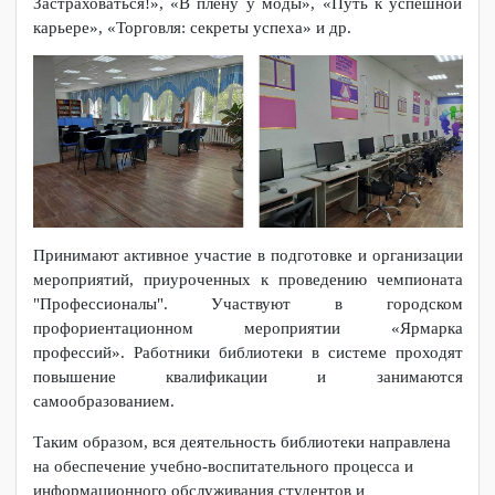
интересными фактами из жизни русских поэтов и
писателей. Были организованы выставки: «К 130-летию
поэта Н. Гумилёва», «Неизвестный Пушкин», «К 195-
летию Ф.М. Достоевского», «К 180-летию стихотворения
М.Ю. Лермонтова «Бородино», «Борис Пастернак – путь
в жизни и в литературе» и др. Самые интересные выставки
«Меня оценят в XXI веке»: «Не волноваться!
Застраховаться!», «В плену у моды», «Путь к успешной
карьере», «Торговля: секреты успеха» и др.
Принимают активное участие в подготовке и организации
мероприятий, приуроченных к проведению чемпионата