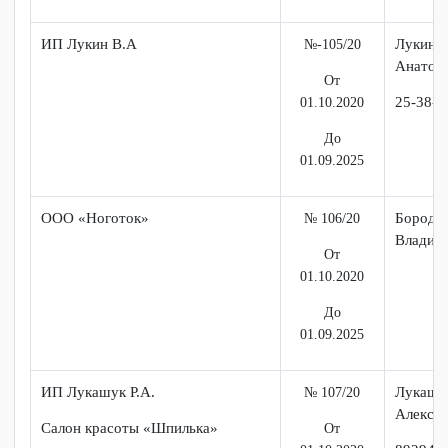
ИП Палькина О.Н.
Паль
№ 104/20
Нико
Салон красоты «Волшебница»
От
01.10.2020
До
01.09.2025
ИП Лукин В.А
Лук
№-105/20
Ана
От
25-3
01.10.2020
До
01.09.2025
ООО «Ноготок»
Бор
№ 106/20
Вла
От