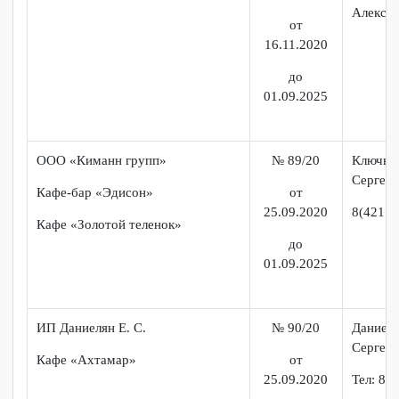
ответственностью «Визит-ДВ»
Григ
от
01.11.2020
892
до
01.09.2025
ИП Рожина Н.А.
№ 82/20
Рожи
Але
Сеть предприятий общественного
от
8(96
питания
01.11.2020
до
01.09.2025
ООО «Пико»
№ 85/20
Сми