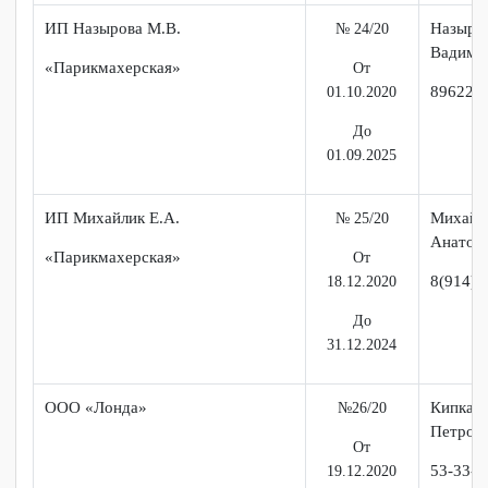
От
8 (9
16.12.2020
До
31.12.2024
ИП Назырова М.В.
Наз
№ 24/20
Вад
«Парикмахерская»
От
896
01.10.2020
До
01.09.2025
ИП Михайлик Е.А.
Мих
№ 25/20
Ана
«Парикмахерская»
От
8(91
18.12.2020
До