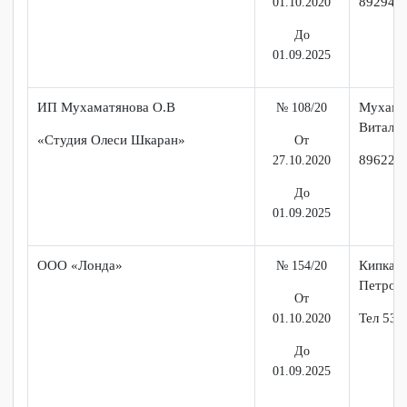
01.10.2020
До
01.09.2025
ИП Лукашук Р.А.
Лук
№ 107/20
Алек
Салон красоты «Шпилька»
От
892
01.10.2020
До
01.09.2025
ИП Мухаматянова О.В
Мух
№ 108/20
Вита
«Студия Олеси Шкаран»
От
896
27.10.2020
До
01.09.2025