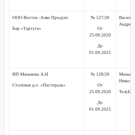
до
01.09.2025
ООО «Рафаэль»
№ 93/20
Гусе
Ада
Кафе-бар «Техас»
от
16.11.2020
8-91
до
01.09.2025
ИП Ткалич Лариса Георгиевна
№ 94/20
ИП 
Геор
от
01.11.2020
Тел:
до