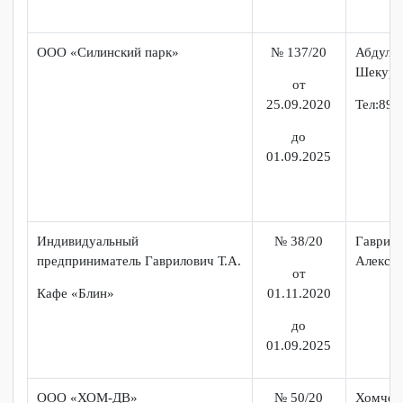
до 01.09.
2025
ООО «Быстро и вкусно»
№ 30/20
Пащ
от
Тел:
25.09.2020
до
01.09.2025
ООО «Силинский парк»
№ 137/20
Абд
Шек
от
25.09.2020
Тел: