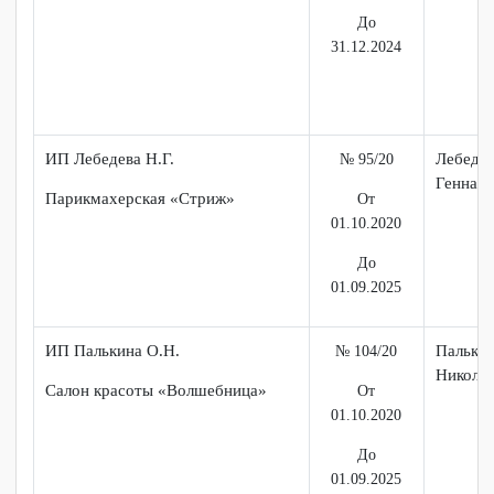
31.12.2024
ООО «Лонда»
Кипк
№26/20
Пет
От
53-3
19.12.2020
До
31.12.2024
ИП Лебедева Н.Г.
Лебе
№ 95/20
Генн
Парикмахерская «Стриж»
От
01.10.2020
До
01.09.2025