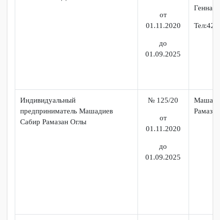
до
01.09.2025
Индивидуальный
№ 38/20
Гавр
предприниматель Гаврилович Т.А.
Алек
от
Кафе «Блин»
01.11.2020
до
01.09.2025
ООО «ХОМ-ДВ»
№ 50/20
Хом
Генн
от
01.11.2020
Тел:
до
01.09.2025