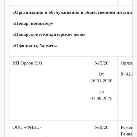
ООО «Лонда»
Кипк
№ 154/20
Пет
От
Тел 
01.10.2020
До
01.09.2025
«
Организация и обслуживания в общественном питан
«
Повар, кондитер
»
«
Поварское и кондитерское дело
»
«
Официант, бармен
»
ИП Орлов Р.Ю.
№ 5/20
Орл