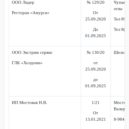
01.09.2025
ООО Восток -Алко Продукт
№ 127/20
Васи
Анд
Бар «Тартуга»
От
25.09.2020
До
01.09.2025
ИП Манькова А.Н
№ 128/20
Мань
Нико
Столовая д.о. «Пастераль»
От
25.09.2020
Тел(
До
01.09.2025