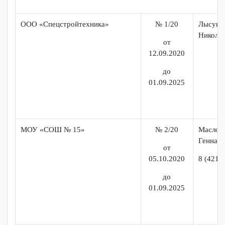
№ 124/20
Общество с ограниченной
ответственностью «ДиАрт»
от
05.10.2020
8
до
01.09.2025
№ 142/20
МОУСОШ № 35 г. Комсомольск-
на-Амуре
От
30.04.2020
Те
До
01.09.2025