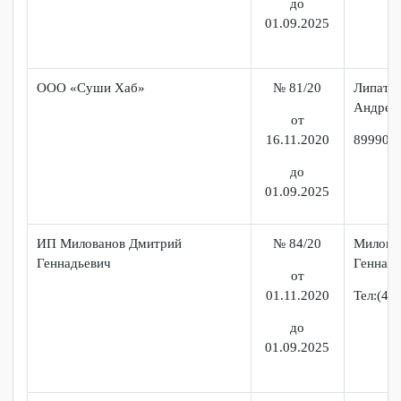
01.09.2025
ООО «Радо»
№ 77/20
Тиар
Але
Кафе «Тепло»
от
25.09.2020
891
до
rado
01/09/2025
ООО «Амур Батюшка»
№ 78/20
Хис
Таг
Рок-бар «Гараж»
от
25.09.2020
8(42
до
01.09.2025