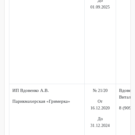
Вла
Салон красоты «Модерн»
От
896
01.01.2020
До
01.09.2025
ИП Вдовенко А.В.
Вдо
№ 21/20
Вита
Парикмахерская «Гримерка»