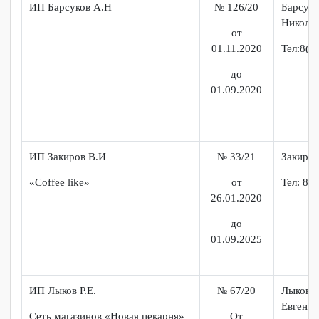
Индивидуальный
№ 125/20
Маш
предприниматель Машадиев
Рама
от
Сабир Рамазан Оглы
01.11.2020
до
01.09.2025
ИП Барсуков А.Н
№ 126/20
Барс
Ник
от
01.11.2020
Тел: