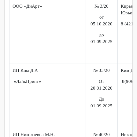
№ 33/20
ИП Ким Д.А
Ким
от
«ЛайкПринт»
20.09.2020
до
01.09.2025
«
Графический дизайнер
»
«
Мастер по обработке цифровой информации
»
ООО «Спецстройтехника»
№ 1/20
Лыс
Нико
от
12.09.2020
до
01.09.2025