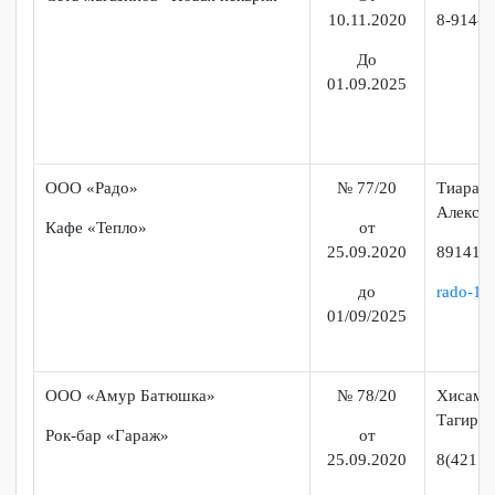
до
01.09.2020
ИП Закиров В.И
№ 33/21
Заки
«Coffee like»
от
Тел:
26.01.2020
до
01.09.2025
ИП Лыков Р.Е.
№ 67/20
Лык
Евге
Сеть магазинов «Новая пекарня»
От
10.11.2020
8-91
До