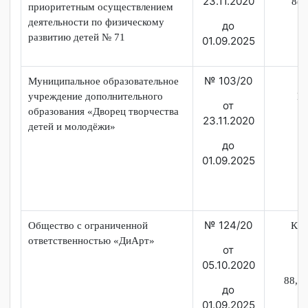
891
до 01.09.25
ИП Султангалеева В.В.
№ 50/21
Султ
Вяче
Кафе «В своей тарелке»
от 05.04.21
до 01.09.25
«
Дизайн (по отраслям)
»
Муниципальное бюджетное
№ 73а/20
дошкольное образовательное
Щ
от
учреждение детский сад с