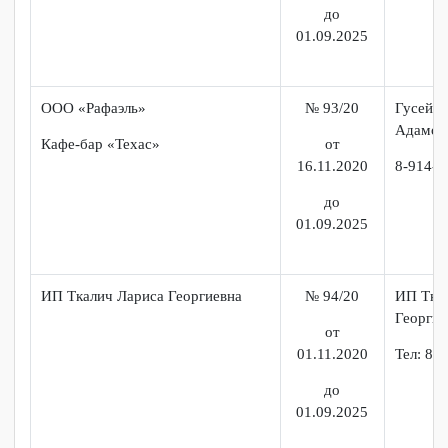
Але
от
16.11.2020
до
01.09.2025
ООО «Киманн групп»
№ 89/20
Клю
Серг
Кафе-бар «Эдисон»
от
25.09.2020
8(42
Кафе «Золотой теленок»
до
01.09.2025
ИП Даниелян Е. С.
№ 90/20
Дани
Серг
Кафе «Ахтамар»
от
25.09.2020
Тел: