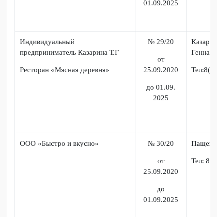
Кондитерская «Десерт»
25.09.2020
Тел:
до
01.09.2025
Индивидуальный
№ 28/20
Абр
предприниматель Абрамов. В.Г.
Генн
от
25.09.2020
до
01.09.2025
Индивидуальный
№ 29/20
Каза
предприниматель Казарина Т.Г
Генн
от
Ресторан «Мясная деревня»
25.09.2020
Тел: