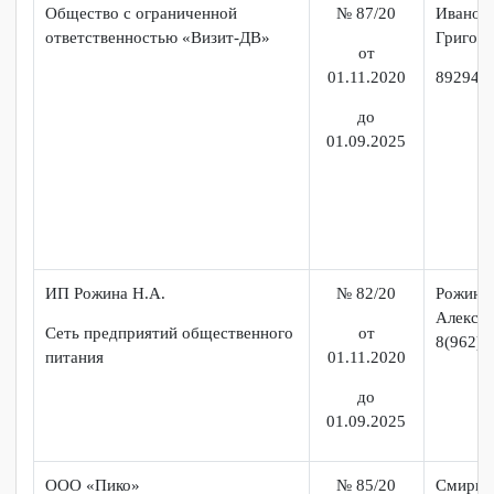
ООО «Суши Хаб»
№ 81/20
Липа
Анд
от
16.11.2020
899
до
01.09.2025
ИП Милованов Дмитрий
№ 84/20
Мил
Геннадьевич
Генн
от
01.11.2020
Тел:
до
01.09.2025
Общество с ограниченной
№ 87/20
Ива