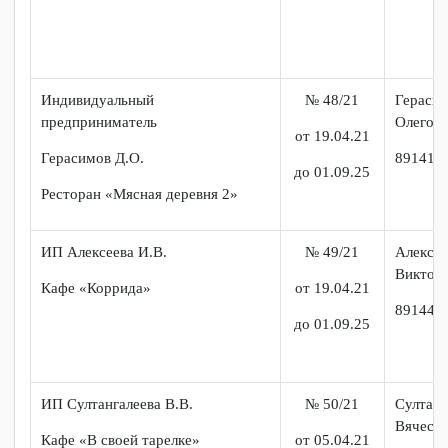
до 01.09.25
ИП Герасимов
№ 49/21
Алек
Вик
Кафе «Коррида»
от 19.04.21
891
до 01.09.25
ИП Романов К.Е.
№ 45/21
Ром
Евге
от 19.04.21
55-3
до 01.09.25