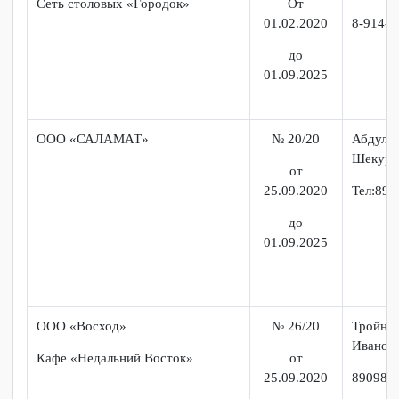
От
8 (4
26.01.2020
до
01.09.2025
ООО «ФИКС»
№ 9/20
Рома
Генн
Сеть столовых «Городок»
От
01.02.2020
8-91
до
01.09.2025
ООО «САЛАМАТ»
№ 20/20
Абд
Шек
от