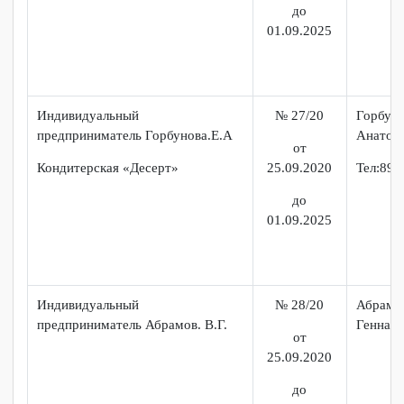
25.09.2020
Тел:
до
01.09.2025
ООО «Восход»
№ 26/20
Трой
Ива
Кафе «Недальний Восток»
от
25.09.2020
890
до
01.09.2025
Индивидуальный
№ 27/20
Горб
предприниматель Горбунова.Е.А
Ана
от